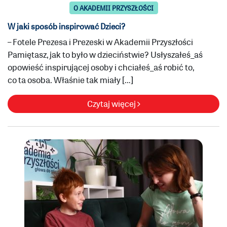
O AKADEMII PRZYSZŁOŚCI
W jaki sposób inspirować Dzieci?
– Fotele Prezesa i Prezeski w Akademii Przyszłości
Pamiętasz, jak to było w dzieciństwie? Usłyszałeś_aś
opowieść inspirującej osoby i chciałeś_aś robić to,
co ta osoba. Właśnie tak miały […]
Czytaj więcej