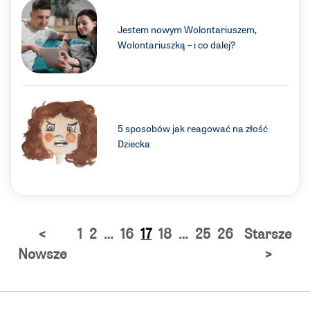
Jestem nowym Wolontariuszem,
Wolontariuszką – i co dalej?
5 sposobów jak reagować na złość
Dziecka
<
1
2
…
16
17
18
…
25
26
Starsze
Nowsze
>