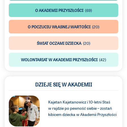
O AKADEMII PRZYSZŁOŚCI
(69)
O POCZUCIU WŁASNEJ WARTOŚCI
(20)
ŚWIAT OCZAMI DZIECKA
(20)
WOLONTARIAT W AKADEMII PRZYSZŁOŚCI
(42)
DZIEJE SIĘ W AKADEMII
Kajetan Kajetanowicz i 10-letni Staś
w rajdzie po pewność siebie – zostań
kibicem dziecka w Akademii Przyszłości