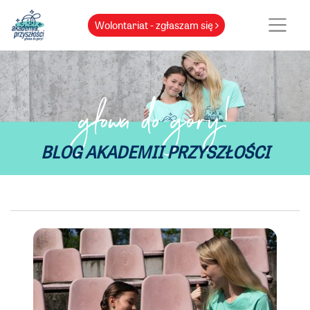
Wolontariat - zgłaszam się
głowa do góry!
BLOG AKADEMII PRZYSZŁOŚCI