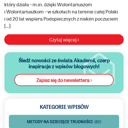
który działa – m.in. dzięki Wolontariuszom
i Wolontariuszkom – w szkołach na terenie całej Polski
i od 20 lat wspiera Podopiecznych z niskim poczuciem
[…]
Czytaj więcej
Śledź nowości ze świata Akademii,
czerp
inspiracje z wpisów blogowych!
Zapisz się do newslettera
KATEGORIE WPISÓW
METODY NA DZIECIĘCE TRUDNOŚCI
(82)