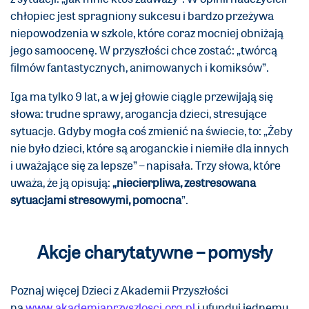
chłopiec jest spragniony sukcesu i bardzo przeżywa
niepowodzenia w szkole, które coraz mocniej obniżają
jego samoocenę. W przyszłości chce zostać: „twórcą
filmów fantastycznych, animowanych i komiksów”.
Iga ma tylko 9 lat, a w jej głowie ciągle przewijają się
słowa: trudne sprawy, arogancja dzieci, stresujące
sytuacje. Gdyby mogła coś zmienić na świecie, to: „Żeby
nie było dzieci, które są aroganckie i niemiłe dla innych
i uważające się za lepsze” – napisała. Trzy słowa, które
uważa, że ją opisują:
„niecierpliwa, zestresowana
sytuacjami stresowymi, pomocna
”.
Akcje charytatywne – pomysły
Poznaj więcej Dzieci z Akademii Przyszłości
na
www.akademiaprzyszlosci.org.pl
i ufunduj jednemu