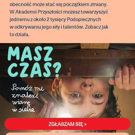
obecność może stać się początkiem zmiany.
W Akademii Przyszłości możesz towarzyszyć
jednemu z około 2 tysięcy Podopiecznych
w odkrywaniu jego siły i talentów. Zobacz jak
to działa.
ZGŁASZAM SIĘ >