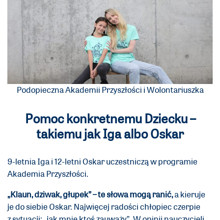
Podopieczna Akademii Przyszłości i Wolontariuszka
Pomoc konkretnemu Dziecku –
takiemu jak Iga albo Oskar
9-letnia Iga i 12-letni Oskar uczestniczą w programie
Akademia Przyszłości.
„Klaun, dziwak, głupek” – te słowa mogą ranić,
a kieruje
je do siebie Oskar. Najwięcej radości chłopiec czerpie
z sytuacji: „jak mnie ktoś zauważy”. W opinii nauczycieli