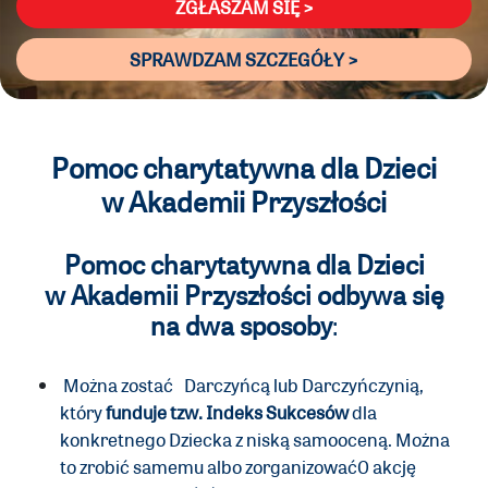
ZGŁASZAM SIĘ >
SPRAWDZAM SZCZEGÓŁY >
Pomoc charytatywna dla Dzieci
w Akademii Przyszłości
Pomoc charytatywna dla Dzieci
w Akademii Przyszłości odbywa się
na dwa sposoby
:
Można zostać
Darczyńcą lub Darczyńczynią,
który
funduje tzw. Indeks Sukcesów
dla
konkretnego Dziecka z niską samooceną. Można
to zrobić samemu albo zorganizować0 akcję