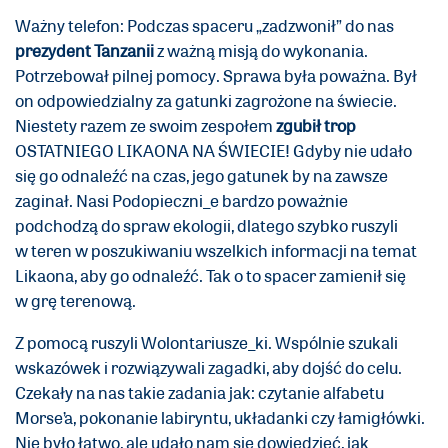
Ważny telefon: Podczas spaceru „zadzwonił” do nas
prezydent Tanzanii
z ważną misją do wykonania.
Potrzebował pilnej pomocy. Sprawa była poważna. Był
on odpowiedzialny za gatunki zagrożone na świecie.
Niestety razem ze swoim zespołem
zgubił trop
OSTATNIEGO LIKAONA NA ŚWIECIE! Gdyby nie udało
się go odnaleźć na czas, jego gatunek by na zawsze
zaginał. Nasi Podopieczni_e bardzo poważnie
podchodzą do spraw ekologii, dlatego szybko ruszyli
w teren w poszukiwaniu wszelkich informacji na temat
Likaona, aby go odnaleźć. Tak o to spacer zamienił się
w grę terenową.
Z pomocą ruszyli Wolontariusze_ki. Wspólnie szukali
wskazówek i rozwiązywali zagadki, aby dojść do celu.
Czekały na nas takie zadania jak: czytanie alfabetu
Morse’a, pokonanie labiryntu, układanki czy łamigłówki.
Nie było łatwo, ale udało nam się dowiedzieć, jak