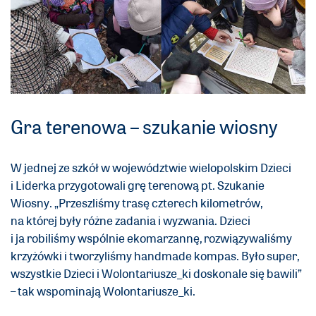
Gra terenowa – szukanie wiosny
W jednej ze szkół w województwie wielopolskim Dzieci
i Liderka przygotowali grę terenową pt. Szukanie
Wiosny. „Przeszliśmy trasę czterech kilometrów,
na której były różne zadania i wyzwania. Dzieci
i ja robiliśmy wspólnie ekomarzannę, rozwiązywaliśmy
krzyżówki i tworzyliśmy handmade kompas. Było super,
wszystkie Dzieci i Wolontariusze_ki doskonale się bawili”
– tak wspominają Wolontariusze_ki.