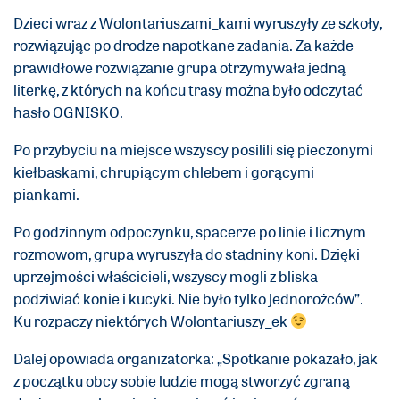
Dzieci wraz z Wolontariuszami_kami wyruszyły ze szkoły,
rozwiązując po drodze napotkane zadania. Za każde
prawidłowe rozwiązanie grupa otrzymywała jedną
literkę, z których na końcu trasy można było odczytać
hasło OGNISKO.
Po przybyciu na miejsce wszyscy posilili się pieczonymi
kiełbaskami, chrupiącym chlebem i gorącymi
piankami.
Po godzinnym odpoczynku, spacerze po linie i licznym
rozmowom, grupa wyruszyła do stadniny koni. Dzięki
uprzejmości właścicieli, wszyscy mogli z bliska
podziwiać konie i kucyki. Nie było tylko jednorożców”.
Ku rozpaczy niektórych Wolontariuszy_ek
Dalej opowiada organizatorka: „Spotkanie pokazało, jak
z początku obcy sobie ludzie mogą stworzyć zgraną