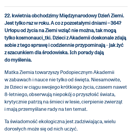
22. kwietnia obchodzimy Międzynarodowy Dzień Ziemi.
Jest tylko raz w roku. A co z pozostałymi dniami – 364?
Urlopu od życia na Ziemi wziąć nie można, tak mogą
tylko kosmonauci_tki. Dzieci z Akademii doskonale zdają
sobie z tego sprawę i codziennie przypominają
–
jak żyć
z szacunkiem dla środowiska. Ich porady dają
do myślenia.
Matka Ziemia towarzyszy Podopiecznym Akademii
w zabawach i nauce nie tylko od święta. Niesamowite,
że Dzieci w ciągu swojego krótkiego życia, czasem nawet
8-letniego, obserwują niepokój o przyszłość świata,
krytycznie patrzą na śmieci w lesie, cierpienie zwierząt
i mają przemyślane rady na ten temat.
Ta świadomość ekologiczna jest zadziwiająca, wielu
dorosłych może się od nich uczyć.