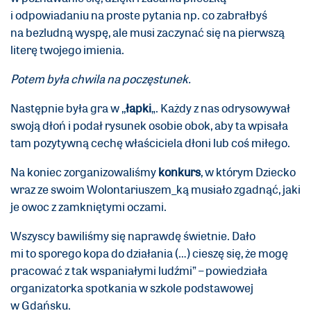
i odpowiadaniu na proste pytania np. co zabrałbyś
na bezludną wyspę, ale musi zaczynać się na pierwszą
literę twojego imienia.
Potem była chwila na poczęstunek.
Następnie była gra w ,,
łapki
„. Każdy z nas odrysowywał
swoją dłoń i podał rysunek osobie obok, aby ta wpisała
tam pozytywną cechę właściciela dłoni lub coś miłego.
Na koniec zorganizowaliśmy
konkurs
, w którym Dziecko
wraz ze swoim Wolontariuszem_ką musiało zgadnąć, jaki
je owoc z zamkniętymi oczami.
Wszyscy bawiliśmy się naprawdę świetnie. Dało
mi to sporego kopa do działania (…) cieszę się, że mogę
pracować z tak wspaniałymi ludźmi” – powiedziała
organizatorka spotkania w szkole podstawowej
w Gdańsku.