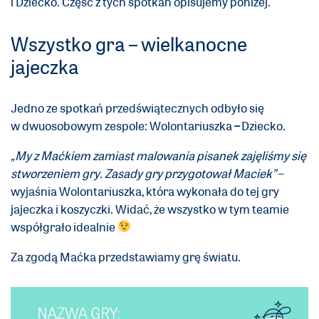
i Dziecko. Część z tych spotkań opisujemy poniżej.
Wszystko gra – wielkanocne
jajeczka
Jedno ze spotkań przedświątecznych odbyło się
w dwuosobowym zespole: Wolontariuszka
–
Dziecko.
„My z Maćkiem zamiast malowania pisanek zajęliśmy się
stworzeniem gry. Zasady gry przygotował Maciek”
–
wyjaśnia Wolontariuszka, która wykonała do tej gry
jajeczka i koszyczki. Widać, że wszystko w tym teamie
współgrało idealnie
Za zgodą Maćka przedstawiamy grę światu.