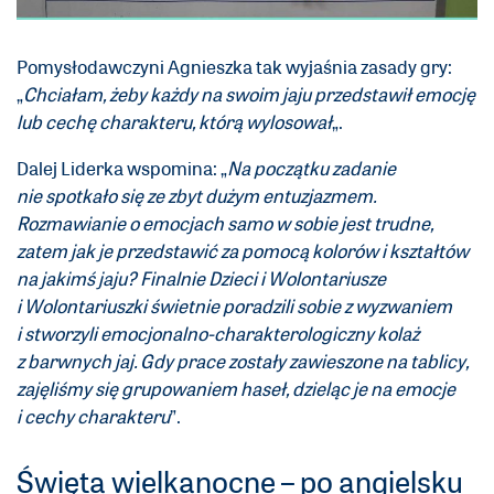
Pomysłodawczyni Agnieszka tak wyjaśnia zasady gry:
„
Chciałam, żeby każdy na swoim jaju przedstawił emocję
lub cechę charakteru, którą wylosował
„.
Dalej Liderka wspomina: „
Na początku zadanie
nie spotkało się ze zbyt dużym entuzjazmem.
Rozmawianie o emocjach samo w sobie jest trudne,
zatem jak je przedstawić za pomocą kolorów i kształtów
na jakimś jaju? Finalnie Dzieci i Wolontariusze
i Wolontariuszki świetnie poradzili sobie z wyzwaniem
i stworzyli emocjonalno-charakterologiczny kolaż
z barwnych jaj. Gdy prace zostały zawieszone na tablicy,
zajęliśmy się grupowaniem haseł, dzieląc je na emocje
i cechy charakteru
”.
Święta wielkanocne – po angielsku