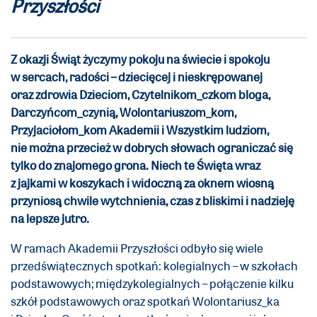
Przyszłości
Z okazji Świąt życzymy pokoju na świecie i spokoju
w sercach, radości – dziecięcej i nieskrępowanej
oraz zdrowia
Dzieciom, Czytelnikom_czkom bloga,
Darczyńcom_czynią, Wolontariuszom_kom,
Przyjaciołom_kom Akademii i Wszystkim ludziom
,
nie można przecież w dobrych słowach ograniczać się
tylko do znajomego grona. Niech te Święta wraz
z jajkami w koszykach i widoczną za oknem wiosną
przyniosą chwile wytchnienia, czas z bliskimi i nadzieję
na lepsze jutro.
W ramach Akademii Przyszłości odbyło się wiele
przedświątecznych spotkań: kolegialnych – w szkołach
podstawowych; międzykolegialnych – połączenie kilku
szkół podstawowych oraz spotkań Wolontariusz_ka