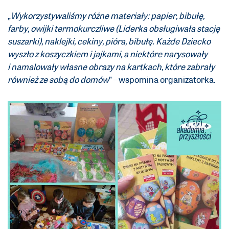
„
Wykorzystywaliśmy różne materiały: papier, bibułę,
farby, owijki termokurczliwe (Liderka obsługiwała stację
suszarki), naklejki, cekiny, pióra, bibułę. Każde Dziecko
wyszło z koszyczkiem i jajkami, a niektóre narysowały
i namalowały własne obrazy na kartkach, które zabrały
również ze sobą do domów
” – wspomina organizatorka.