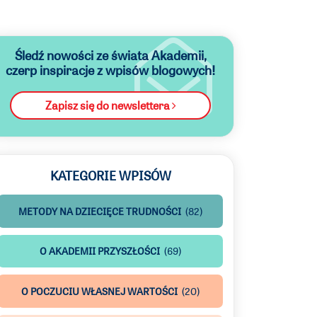
Śledź nowości ze świata Akademii,
czerp inspiracje z wpisów blogowych!
Zapisz się do newslettera
KATEGORIE WPISÓW
METODY NA DZIECIĘCE TRUDNOŚCI
(82)
O AKADEMII PRZYSZŁOŚCI
(69)
O POCZUCIU WŁASNEJ WARTOŚCI
(20)