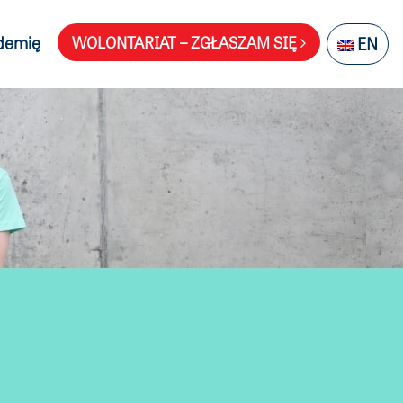
demię
WOLONTARIAT – ZGŁASZAM SIĘ
EN