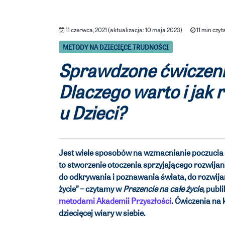
11 czerwca, 2021 (aktualizacja: 10 maja 2023)
11 min czyt
METODY NA DZIECIĘCE TRUDNOŚCI
Sprawdzone ćwiczeni
Dlaczego warto i jak
u Dzieci?
Jest wiele sposobów na wzmacnianie poczucia 
to stworzenie otoczenia sprzyjającego rozwijan
do odkrywania i poznawania świata, do rozwija
życie” – czytamy w
Prezencie na całe życie
, publ
metodami Akademii Przyszłości
. Ćwiczenia na
dziecięcej wiary w siebie.