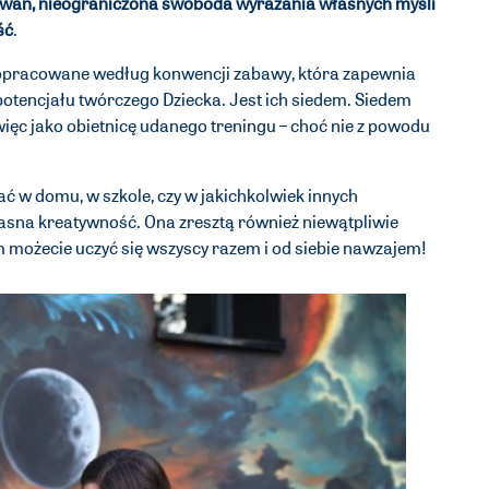
kiwań, nieograniczona swoboda wyrażania własnych myśli
ść
.
y opracowane według konwencji zabawy, która zapewnia
potencjału twórczego Dziecka. Jest ich siedem. Siedem
więc jako obietnicę udanego treningu – choć nie z powodu
 w domu, w szkole, czy w jakichkolwiek innych
asna kreatywność. Ona zresztą również niewątpliwie
m możecie uczyć się wszyscy razem i od siebie nawzajem!