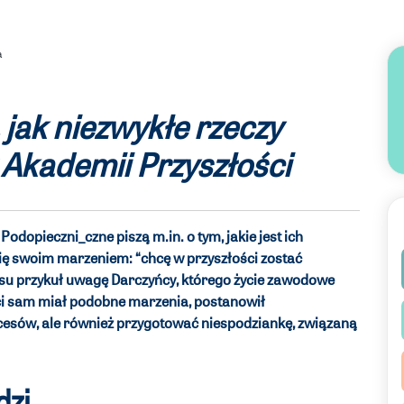
a
jak niezwykłe rzeczy
Akademii Przyszłości
odopieczni_czne piszą m.in. o tym, jakie jest ich
się swoim marzeniem: “chcę w przyszłości zostać
su przykuł uwagę Darczyńcy, którego życie zawodowe
ci sam miał podobne marzenia, postanowił
cesów, ale również przygotować niespodziankę, związaną
dzi