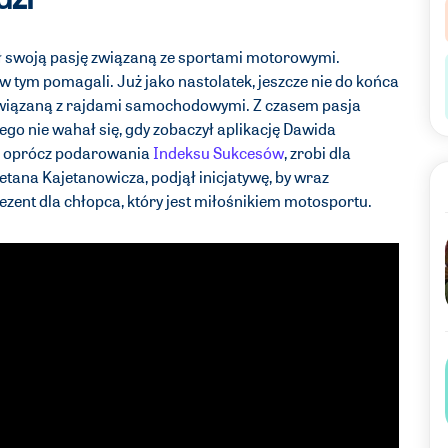
ł swoją pasję związaną ze sportami motorowymi.
 w tym pomagali. Już jako nastolatek, jeszcze nie do końca
związaną z rajdami samochodowymi. Z czasem pasja
go nie wahał się, gdy zobaczył aplikację Dawida
że oprócz podarowania
Indeksu Sukcesów
, zrobi dla
etana Kajetanowicza, podjął inicjatywę, by wraz
ent dla chłopca, który jest miłośnikiem motosportu.