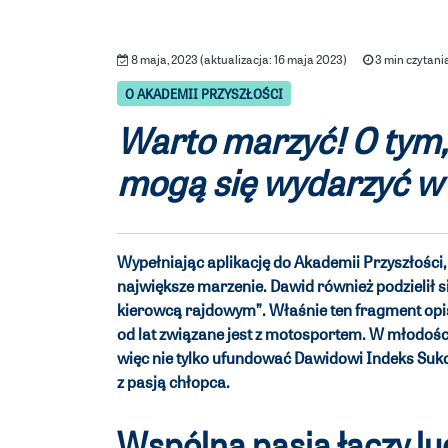
8 maja, 2023 (aktualizacja: 16 maja 2023)
3 min czytani
O AKADEMII PRZYSZŁOŚCI
Warto marzyć! O tym, 
mogą się wydarzyć w 
Wypełniając aplikację do Akademii Przyszłości, P
największe marzenie. Dawid również podzielił 
kierowcą rajdowym”. Właśnie ten fragment opi
od lat związane jest z motosportem. W młodoś
więc nie tylko ufundować Dawidowi Indeks Suk
z pasją chłopca.
Wspólna pasja łączy lu