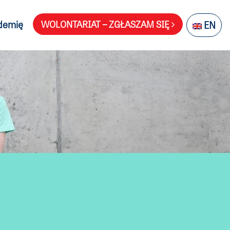
demię
WOLONTARIAT – ZGŁASZAM SIĘ
EN