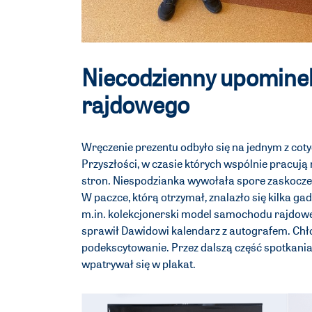
Niecodzienny upominek
rajdowego
Wręczenie prezentu odbyło się na jednym z co
Przyszłości, w czasie których wspólnie pracują
stron. Niespodzianka wywołała spore zaskocze
W paczce, którą otrzymał, znalazło się kilka g
m.in. kolekcjonerski model samochodu rajdowe
sprawił Dawidowi kalendarz z autografem. Chło
podekscytowanie. Przez dalszą część spotkania t
wpatrywał się w plakat.