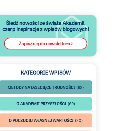
Śledź nowości ze świata Akademii,
czerp inspiracje z wpisów blogowych!
Zapisz się do newslettera
KATEGORIE WPISÓW
METODY NA DZIECIĘCE TRUDNOŚCI
(82)
O AKADEMII PRZYSZŁOŚCI
(69)
O POCZUCIU WŁASNEJ WARTOŚCI
(20)