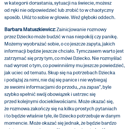
w kategorii dorastania, sytuacji na świecie, możesz
od ręki nie odpowiedzieć lub zrobić to w chaotyczny
sposób. Ułóż to sobie w głowie. Weź głęboki oddech.
Barbara Matuszkiewicz:
Zainicjowanie rozmowy
przez Dziecko może budzić w nas niepokój czy panikę.
Możemy wyobrażać sobie, o co jeszcze zapyta, jakich
informacji będzie jeszcze chciało. Tymczasem warto jest
zatrzymać się przy tym, co mówi Dziecko. Nie rozmyślać
nad wyrost o tym, co powinniśmy mu jeszcze powiedzieć,
jak uciec od tematu. Skup się na potrzebach Dziecka
i podążaj za nimi, nie daj się panice i nie wybiegaj
ze swoimi informacjami do przodu, „na zapas”, byle
szybko spełnić swój obowiązek i ustrzec się
przed kolejnymi dociekliwościami. Może okazać się,
że rozmowa zakończy się na kilku prostych pytaniach
i to będzie właśnie tyle, ile Dziecko potrzebuje w danym
momencie. Może okazać się jednak, że będzie bardzo