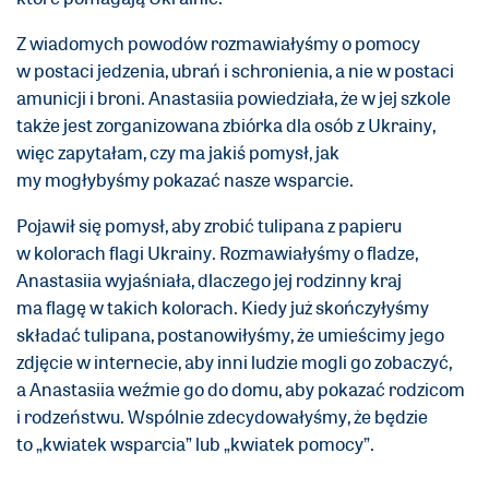
Z wiadomych powodów rozmawiałyśmy o pomocy
w postaci jedzenia, ubrań i schronienia, a nie w postaci
amunicji i broni. Anastasiia powiedziała, że w jej szkole
także jest zorganizowana zbiórka dla osób z Ukrainy,
więc zapytałam, czy ma jakiś pomysł, jak
my mogłybyśmy pokazać nasze wsparcie.
Pojawił się pomysł, aby zrobić tulipana z papieru
w kolorach flagi Ukrainy. Rozmawiałyśmy o fladze,
Anastasiia wyjaśniała, dlaczego jej rodzinny kraj
ma flagę w takich kolorach. Kiedy już skończyłyśmy
składać tulipana, postanowiłyśmy, że umieścimy jego
zdjęcie w internecie, aby inni ludzie mogli go zobaczyć,
a Anastasiia weźmie go do domu, aby pokazać rodzicom
i rodzeństwu. Wspólnie zdecydowałyśmy, że będzie
to „kwiatek wsparcia” lub „kwiatek pomocy”.