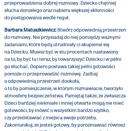
przeprowadzenia dobrej rozmowy. Dziecko chętniej
słucha dorosłego oraz nabiera większej skłonności
do postępowania wedle reguł.
Barbara Matuszkiewicz:
Stwórz odpowiednią przestrzeń
do rozmowy. Nie przysiadaj do niej pomiędzy ważnymi
zadaniami, które będą utrudniały ci skupienie się
na Dziecku. Musisz być w stu procentach nastawiony
na to, by być tu i teraz, by towarzyszyć Dziecku i w pełni
go słuchać. Dopiero postawa takiej pełni gotowości
pomoże ci przeprowadzić rozmowę. Zadbaj
o odpowiednią przestrzeń dookoła,
o to by pomieszczenie, w którym rozmawiacie, tworzyło
atmosferę bezpieczeństwa. Pamiętaj także, że zwłaszcza
Dzieci bardziej nieśmiałe i mniej otwarte mogą nie mieć
gotowości, by mówić o wszystkim bardzo szybko,
czy przedstawiać z miejsca swoje potrzeby.
Zakomunikuj, że jesteś gotowy, by porozmawiać również