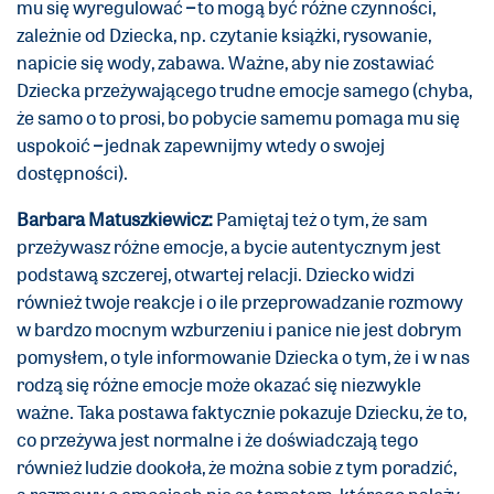
mu się wyregulować
–
to mogą być różne czynności,
zależnie od Dziecka, np. czytanie książki, rysowanie,
napicie się wody, zabawa. Ważne, aby nie zostawiać
Dziecka przeżywającego trudne emocje samego (chyba,
że samo o to prosi, bo pobycie samemu pomaga mu się
uspokoić
–
jednak zapewnijmy wtedy o swojej
dostępności).
Barbara Matuszkiewicz:
Pamiętaj też o tym, że sam
przeżywasz różne emocje, a bycie autentycznym jest
podstawą szczerej, otwartej relacji. Dziecko widzi
również twoje reakcje i o ile przeprowadzanie rozmowy
w bardzo mocnym wzburzeniu i panice nie jest dobrym
pomysłem, o tyle informowanie Dziecka o tym, że i w nas
rodzą się różne emocje może okazać się niezwykle
ważne. Taka postawa faktycznie pokazuje Dziecku, że to,
co przeżywa jest normalne i że doświadczają tego
również ludzie dookoła, że można sobie z tym poradzić,