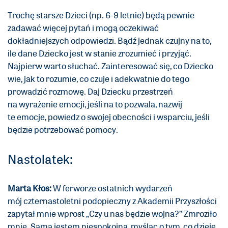
Trochę starsze Dzieci (np. 6-9 letnie) będą pewnie
zadawać więcej pytań i mogą oczekiwać
dokładniejszych odpowiedzi. Bądź jednak czujny na to,
ile dane Dziecko jest w stanie zrozumieć i przyjąć.
Najpierw warto słuchać. Zainteresować się, co Dziecko
wie, jak to rozumie, co czuje i adekwatnie do tego
prowadzić rozmowę. Daj Dziecku przestrzeń
na wyrażenie emocji, jeśli na to pozwala, nazwij
te emocje, powiedz o swojej obecności i wsparciu, jeśli
będzie potrzebować pomocy.
Nastolatek:
Marta Kłos:
W ferworze ostatnich wydarzeń
mój czternastoletni podopieczny z Akademii Przyszłości
zapytał mnie wprost „Czy u nas będzie wojna?” Zmroziło
mnie. Sama jestem niespokojna, myśląc o tym, co dzieje