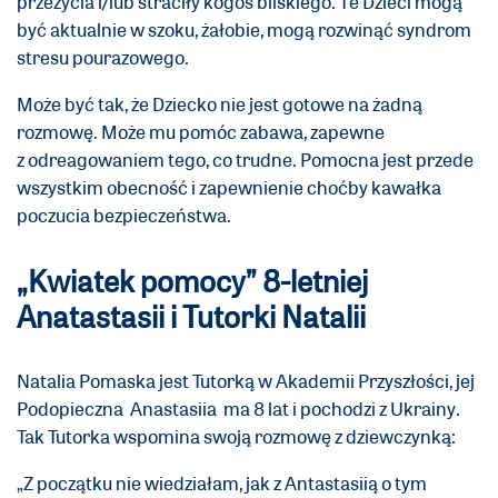
przeżycia i/lub straciły kogoś bliskiego. Te Dzieci mogą
być aktualnie w szoku, żałobie, mogą rozwinąć syndrom
stresu pourazowego.
Może być tak, że Dziecko nie jest gotowe na żadną
rozmowę. Może mu pomóc zabawa, zapewne
z odreagowaniem tego, co trudne. Pomocna jest przede
wszystkim obecność i zapewnienie choćby kawałka
poczucia bezpieczeństwa.
„Kwiatek pomocy” 8-letniej
Anatastasii i Tutorki Natalii
Natalia Pomaska jest Tutorką w Akademii Przyszłości, jej
Podopieczna Anastasiia ma 8 lat i pochodzi z Ukrainy.
Tak Tutorka wspomina swoją rozmowę z dziewczynką:
„Z początku nie wiedziałam, jak z Antastasiią o tym