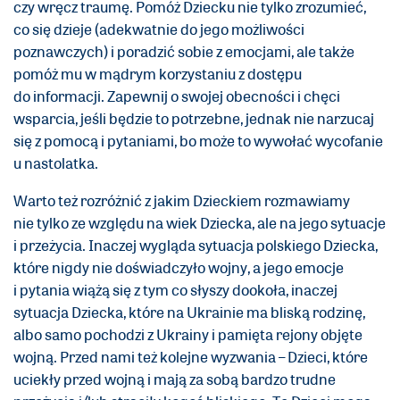
czy wręcz traumę. Pomóż Dziecku nie tylko zrozumieć,
co się dzieje (adekwatnie do jego możliwości
poznawczych) i poradzić sobie z emocjami, ale także
pomóż mu w mądrym korzystaniu z dostępu
do informacji. Zapewnij o swojej obecności i chęci
wsparcia, jeśli będzie to potrzebne, jednak nie narzucaj
się z pomocą i pytaniami, bo może to wywołać wycofanie
u nastolatka.
Warto też rozróżnić z jakim Dzieckiem rozmawiamy
nie tylko ze względu na wiek Dziecka, ale na jego sytuacje
i przeżycia. Inaczej wygląda sytuacja polskiego Dziecka,
które nigdy nie doświadczyło wojny, a jego emocje
i pytania wiążą się z tym co słyszy dookoła, inaczej
sytuacja Dziecka, które na Ukrainie ma bliską rodzinę,
albo samo pochodzi z Ukrainy i pamięta rejony objęte
wojną. Przed nami też kolejne wyzwania – Dzieci, które
uciekły przed wojną i mają za sobą bardzo trudne