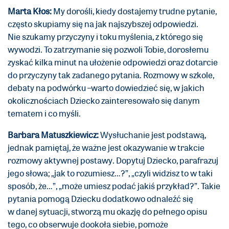
Marta Kłos:
My dorośli, kiedy dostajemy trudne pytanie,
często skupiamy się na jak najszybszej odpowiedzi.
Nie szukamy przyczyny i toku myślenia, z którego się
wywodzi. To zatrzymanie się pozwoli Tobie, dorosłemu
zyskać kilka minut na ułożenie odpowiedzi oraz dotarcie
do przyczyny tak zadanego pytania. Rozmowy w szkole,
debaty na podwórku –warto dowiedzieć się, w jakich
okolicznościach Dziecko zainteresowało się danym
tematem i co myśli.
Barbara Matuszkiewicz:
Wysłuchanie jest podstawą,
jednak pamiętaj, że ważne jest okazywanie w trakcie
rozmowy aktywnej postawy. Dopytuj Dziecko, parafrazuj
jego słowa; „jak to rozumiesz…?”, „czyli widzisz to w taki
sposób, że…”, „może umiesz podać jakiś przykład?”. Takie
pytania pomogą Dziecku dodatkowo odnaleźć się
w danej sytuacji, stworzą mu okazję do pełnego opisu
tego, co obserwuje dookoła siebie, pomoże