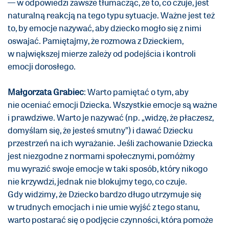
— w odpowiedzi zawsze tłumacząc, że to, co czuje, jest
naturalną reakcją na tego typu sytuacje. Ważne jest też
to, by emocje nazywać, aby dziecko mogło się z nimi
oswajać. Pamiętajmy, że rozmowa z Dzieckiem,
w największej mierze zależy od podejścia i kontroli
emocji dorosłego.
Małgorzata Grabiec
: Warto pamiętać o tym, aby
nie oceniać emocji Dziecka. Wszystkie emocje są ważne
i prawdziwe. Warto je nazywać (np. „widzę, że płaczesz,
domyślam się, że jesteś smutny”) i dawać Dziecku
przestrzeń na ich wyrażanie. Jeśli zachowanie Dziecka
jest niezgodne z normami społecznymi, pomóżmy
mu wyrazić swoje emocje w taki sposób, który nikogo
nie krzywdzi, jednak nie blokujmy tego, co czuje.
Gdy widzimy, że Dziecko bardzo długo utrzymuje się
w trudnych emocjach i nie umie wyjść z tego stanu,
warto postarać się o podjęcie czynności, która pomoże