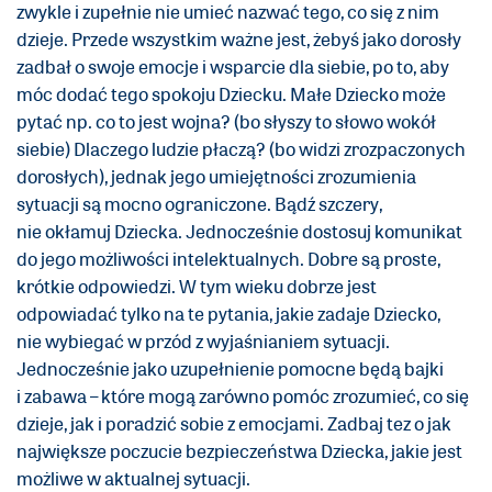
zwykle i zupełnie nie umieć nazwać tego, co się z nim
dzieje. Przede wszystkim ważne jest, żebyś jako dorosły
zadbał o swoje emocje i wsparcie dla siebie, po to, aby
móc dodać tego spokoju Dziecku. Małe Dziecko może
pytać np. co to jest wojna? (bo słyszy to słowo wokół
siebie) Dlaczego ludzie płaczą? (bo widzi zrozpaczonych
dorosłych), jednak jego umiejętności zrozumienia
sytuacji są mocno ograniczone. Bądź szczery,
nie okłamuj Dziecka. Jednocześnie dostosuj komunikat
do jego możliwości intelektualnych. Dobre są proste,
krótkie odpowiedzi. W tym wieku dobrze jest
odpowiadać tylko na te pytania, jakie zadaje Dziecko,
nie wybiegać w przód z wyjaśnianiem sytuacji.
Jednocześnie jako uzupełnienie pomocne będą bajki
i zabawa – które mogą zarówno pomóc zrozumieć, co się
dzieje, jak i poradzić sobie z emocjami. Zadbaj tez o jak
największe poczucie bezpieczeństwa Dziecka, jakie jest
możliwe w aktualnej sytuacji.