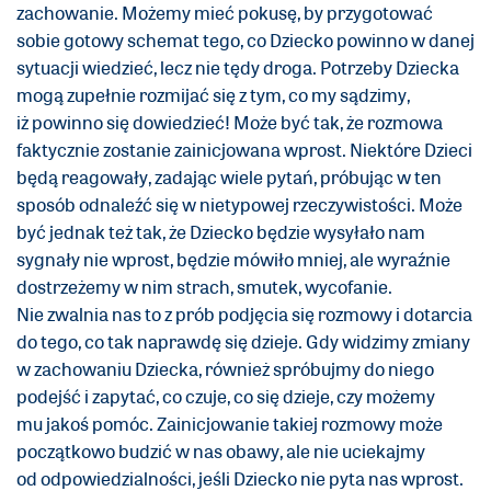
zachowanie. Możemy mieć pokusę, by przygotować
sobie gotowy schemat tego, co Dziecko powinno w danej
sytuacji wiedzieć, lecz nie tędy droga. Potrzeby Dziecka
mogą zupełnie rozmijać się z tym, co my sądzimy,
iż powinno się dowiedzieć! Może być tak, że rozmowa
faktycznie zostanie zainicjowana wprost. Niektóre Dzieci
będą reagowały, zadając wiele pytań, próbując w ten
sposób odnaleźć się w nietypowej rzeczywistości. Może
być jednak też tak, że Dziecko będzie wysyłało nam
sygnały nie wprost, będzie mówiło mniej, ale wyraźnie
dostrzeżemy w nim strach, smutek, wycofanie.
Nie zwalnia nas to z prób podjęcia się rozmowy i dotarcia
do tego, co tak naprawdę się dzieje. Gdy widzimy zmiany
w zachowaniu Dziecka, również spróbujmy do niego
podejść i zapytać, co czuje, co się dzieje, czy możemy
mu jakoś pomóc. Zainicjowanie takiej rozmowy może
początkowo budzić w nas obawy, ale nie uciekajmy
od odpowiedzialności, jeśli Dziecko nie pyta nas wprost.