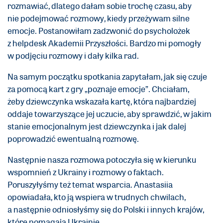
rozmawiać, dlatego dałam sobie trochę czasu, aby
nie podejmować rozmowy, kiedy przeżywam silne
emocje. Postanowiłam zadzwonić do psycholożek
z helpdesk Akademii Przyszłości. Bardzo mi pomogły
w podjęciu rozmowy i dały kilka rad.
Na samym początku spotkania zapytałam, jak się czuje
za pomocą kart z gry „poznaje emocje”. Chciałam,
żeby dziewczynka wskazała kartę, która najbardziej
oddaje towarzyszące jej uczucie, aby sprawdzić, w jakim
stanie emocjonalnym jest dziewczynka i jak dalej
poprowadzić ewentualną rozmowę.
Następnie nasza rozmowa potoczyła się w kierunku
wspomnień z Ukrainy i rozmowy o faktach.
Poruszyłyśmy też temat wsparcia. Anastasiia
opowiadała, kto ją wspiera w trudnych chwilach,
a następnie odniosłyśmy się do Polski i innych krajów,
które pomagają Ukrainie.