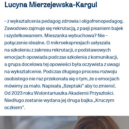
Lucyna Mierzejewska-Kargul
– z wykształcenia pedagog zdrowia i oligofrenopedagog.
Zawodowo zajmuje się rekrutacją, z pasji pisaniem bajek
i szydełkowaniem. Mieszanka wybuchowa? Nie –
połączenie idealne. O mikroekspresjach usłyszała
na szkoleniu z zakresu rekrutacji, o podstawowych
emocjach opowiada podczas szkolenia z komunikacji,
a grupa docelowa tej opowieści była oczywista z uwagi
na wykształcenie. Podczas długiego procesu rozwoju
osobistego nie raz przekonała się o tym, że o emocjach
mówimy za mało. Napisała „Szeptaki” aby to zmienić.
Od 2023 roku Wolontariuszka Akademii Przyszłości.
Niedługo zostanie wydana jej druga bajka „Kruczym
oczkiem”.