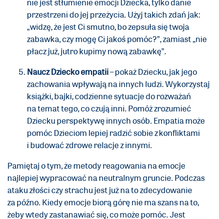
nie jest stłumienie emocji Dziecka, tylko danie
przestrzeni do jej przeżycia. Użyj takich zdań jak:
„widzę, że jest Ci smutno, bo zepsuła się twoja
zabawka, czy mogę Ci jakoś pomóc?”, zamiast „nie
płacz już, jutro kupimy nową zabawkę”.
Naucz Dziecko empatii
– pokaż Dziecku, jak jego
zachowania wpływają na innych ludzi. Wykorzystaj
książki, bajki, codzienne sytuacje do rozważań
na temat tego, co czują inni. Pomóż zrozumieć
Dziecku perspektywę innych osób. Empatia może
pomóc Dzieciom lepiej radzić sobie z konfliktami
i budować zdrowe relacje z innymi.
Pamiętaj o tym, że metody reagowania na emocje
najlepiej wypracować na neutralnym gruncie. Podczas
ataku złości czy strachu jest już na to zdecydowanie
za późno. Kiedy emocje biorą górę nie ma szans na to,
żeby wtedy zastanawiać się, co może pomóc. Jest