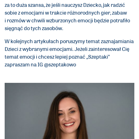
za to duża szansa, że jeśli nauczysz Dziecko, jak radzić
sobie z emocjami w trakcie różnorodnych gier, zabaw
i rozmów w chwili wzburzonych emocji będzie potrafiło
sięgnąć do tych zasobów.
W kolejnych artykułach poruszymy temat zaznajamiania
Dzieci z wybranymi emocjami. Jeżeli zainteresował Cię
temat emocji i chcesz lepiej poznać „Szeptaki”
zapraszam na IG @szeptakowo