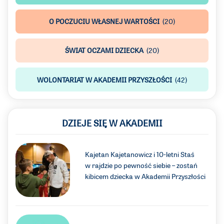
O POCZUCIU WŁASNEJ WARTOŚCI
(20)
ŚWIAT OCZAMI DZIECKA
(20)
WOLONTARIAT W AKADEMII PRZYSZŁOŚCI
(42)
DZIEJE SIĘ W AKADEMII
Kajetan Kajetanowicz i 10-letni Staś
w rajdzie po pewność siebie – zostań
kibicem dziecka w Akademii Przyszłości