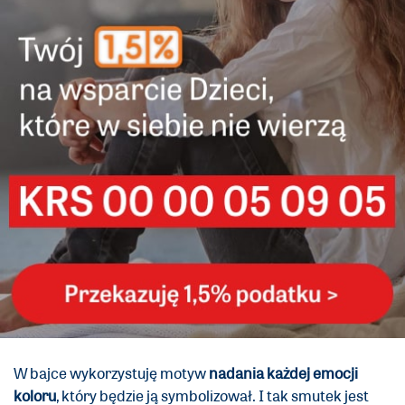
W bajce wykorzystuję motyw
nadania każdej emocji
koloru
, który będzie ją symbolizował. I tak smutek jest