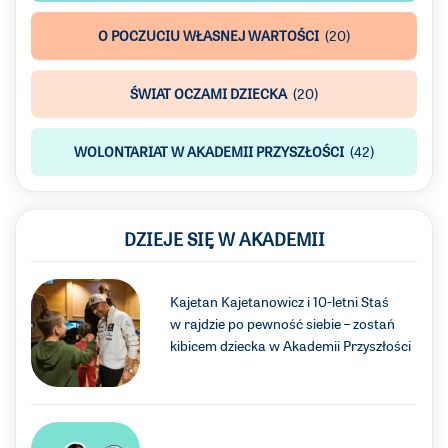
O POCZUCIU WŁASNEJ WARTOŚCI
(20)
ŚWIAT OCZAMI DZIECKA
(20)
WOLONTARIAT W AKADEMII PRZYSZŁOŚCI
(42)
DZIEJE SIĘ W AKADEMII
Kajetan Kajetanowicz i 10-letni Staś
w rajdzie po pewność siebie – zostań
kibicem dziecka w Akademii Przyszłości