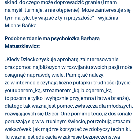
skład, do czego może doprowadzić granie (i mam
na myśli turnieje, a nie otępienie). Może zainteresuje się
tym na tyle, by wiązać z tym przyszłość” – wyjaśnia
Michał Bańka.
Podobne zdanie ma psycholożka Barbara
Matuszkiewicz:
„Kiedy Dziecko zyskuje aprobatę, zainteresowanie
oraz pomoc najbliższych w rozwijaniu swoich pasji może
osiągnąć naprawdę wiele. Pamiętać należy,
że w internecie czyhają liczne pułapki i trudności (bycie
youtuberem_ką, streamerem_ką, blogerem_ką
to pozornie tylko i wyłącznie przyjemna i łatwa branża),
dlatego tak ważna jest pomoc, zwłaszcza dla młodszych,
rozwijających się Dzieci. One pomimo tego, iż doskonale
poruszają się w wirtualnym świecie, potrzebują czasami
wskazówek, jak mądrze korzystać ze zdobyczy techniki.
Tu ważna jest edukacja w zakresie bezpieczeństwa