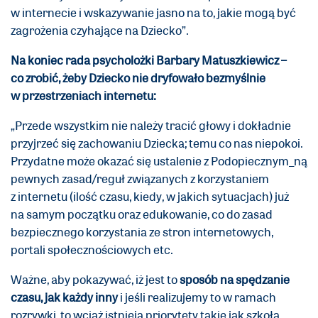
w internecie i wskazywanie jasno na to, jakie mogą być
zagrożenia czyhające na Dziecko”.
Na koniec rada psycholożki Barbary Matuszkiewicz –
co zrobić, żeby Dziecko nie dryfowało bezmyślnie
w przestrzeniach internetu:
„Przede wszystkim nie należy tracić głowy i dokładnie
przyjrzeć się zachowaniu Dziecka; temu co nas niepokoi.
Przydatne może okazać się ustalenie z Podopiecznym_ną
pewnych zasad/reguł związanych z korzystaniem
z internetu (ilość czasu, kiedy, w jakich sytuacjach) już
na samym początku oraz edukowanie, co do zasad
bezpiecznego korzystania ze stron internetowych,
portali społecznościowych etc.
Ważne, aby pokazywać, iż jest to
sposób na spędzanie
czasu, jak każdy inny
i jeśli realizujemy to w ramach
rozrywki, to wciąż istnieją priorytety takie jak szkoła