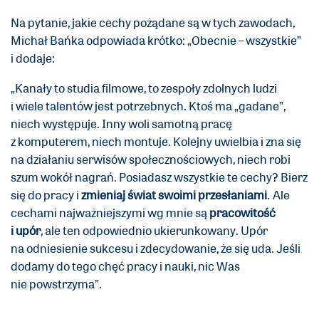
Na pytanie, jakie cechy pożądane są w tych zawodach,
Michał Bańka odpowiada krótko: „Obecnie – wszystkie”
i dodaje:
„Kanały to studia filmowe, to zespoły zdolnych ludzi
i wiele talentów jest potrzebnych. Ktoś ma „gadane”,
niech występuje. Inny woli samotną pracę
z komputerem, niech montuje. Kolejny uwielbia i zna się
na działaniu serwisów społecznościowych, niech robi
szum wokół nagrań. Posiadasz wszystkie te cechy? Bierz
się do pracy i
zmieniaj świat swoimi przesłaniami
. Ale
cechami najważniejszymi wg mnie są
pracowitość
i upór
, ale ten odpowiednio ukierunkowany. Upór
na odniesienie sukcesu i zdecydowanie, że się uda. Jeśli
dodamy do tego chęć pracy i nauki, nic Was
nie powstrzyma”.