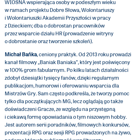
WIOSNA wspierająca osoby w podeszłym wieku
w ramach projektu Dobre Słowa, Wolontariuszy
i Wolontariuszki Akademii Przyszłości w pracy
z Dzieckiem; dba o dobrostan pracowników
przez wsparcie działu HR (prowadzenie witryny
o dobrostanie oraz tworzenie szkoleń).
Michał Bańka
, ceniony praktyk. Od 2013 roku prowadzi
kanał filmowy „Baniak Baniaka”, który jest poświęcony
w 100% grom fabularnym. Po kilku latach działalności
zdobył dziesiątki tysięcy fanów, dzięki regularnym
publikacjom, humorowi i oferowaniu wsparcia dla
Mistrzów Gry. Sam często podkreśla, że tworzy pomoc
tylko dla początkujących MG, lecz oglądają go także
doświadczeni Gracze, ze względu na przystępną
i ciekawą formę opowiadania o tym niszowym hobby.
Jest autorem serii poradników, filmowych konkursów,
prezentacji RPG oraz sesji RPG prowadzonych na żywo,