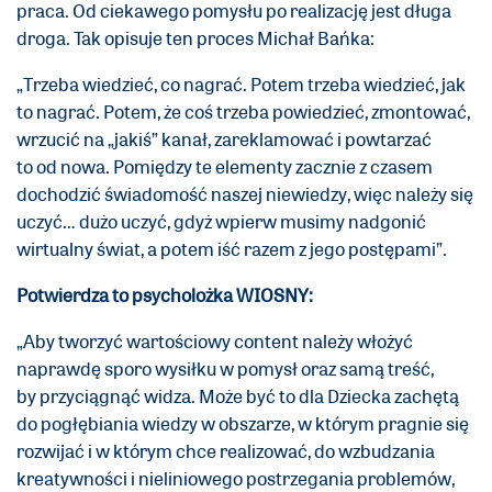
praca. Od ciekawego pomysłu po realizację jest długa
droga. Tak opisuje ten proces Michał Bańka:
„Trzeba wiedzieć, co nagrać. Potem trzeba wiedzieć, jak
to nagrać. Potem, że coś trzeba powiedzieć, zmontować,
wrzucić na „jakiś” kanał, zareklamować i powtarzać
to od nowa. Pomiędzy te elementy zacznie z czasem
dochodzić świadomość naszej niewiedzy, więc należy się
uczyć… dużo uczyć, gdyż wpierw musimy nadgonić
wirtualny świat, a potem iść razem z jego postępami”.
Potwierdza to psycholożka WIOSNY:
„Aby tworzyć wartościowy content należy włożyć
naprawdę sporo wysiłku w pomysł oraz samą treść,
by przyciągnąć widza. Może być to dla Dziecka zachętą
do pogłębiania wiedzy w obszarze, w którym pragnie się
rozwijać i w którym chce realizować, do wzbudzania
kreatywności i nieliniowego postrzegania problemów,