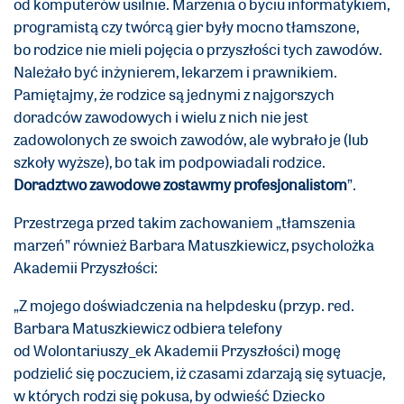
od komputerów usilnie. Marzenia o byciu informatykiem,
programistą czy twórcą gier były mocno tłamszone,
bo rodzice nie mieli pojęcia o przyszłości tych zawodów.
Należało być inżynierem, lekarzem i prawnikiem.
Pamiętajmy, że rodzice są jednymi z najgorszych
doradców zawodowych i wielu z nich nie jest
zadowolonych ze swoich zawodów, ale wybrało je (lub
szkoły wyższe), bo tak im podpowiadali rodzice.
Doradztwo zawodowe zostawmy profesjonalistom
”.
Przestrzega przed takim zachowaniem „tłamszenia
marzeń” również Barbara Matuszkiewicz, psycholożka
Akademii Przyszłości:
„Z mojego doświadczenia na helpdesku (przyp. red.
Barbara Matuszkiewicz odbiera telefony
od Wolontariuszy_ek Akademii Przyszłości) mogę
podzielić się poczuciem, iż czasami zdarzają się sytuacje,
w których rodzi się pokusa, by odwieść Dziecko