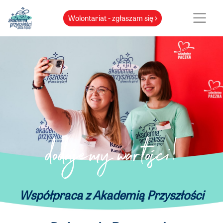
Wolontariat - zgłaszam się
dodajemy wartości!
Współpraca z Akademią Przyszłości