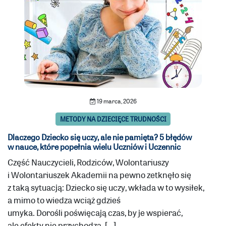
19 marca, 2026
METODY NA DZIECIĘCE TRUDNOŚCI
Dlaczego Dziecko się uczy, ale nie pamięta? 5 błędów
w nauce, które popełnia wielu Uczniów i Uczennic
Część Nauczycieli, Rodziców, Wolontariuszy
i Wolontariuszek Akademii na pewno zetknęło się
z taką sytuacją: Dziecko się uczy, wkłada w to wysiłek,
a mimo to wiedza wciąż gdzieś
umyka. Dorośli poświęcają czas, by je wspierać,
ale efekty nie przychodzą. […]