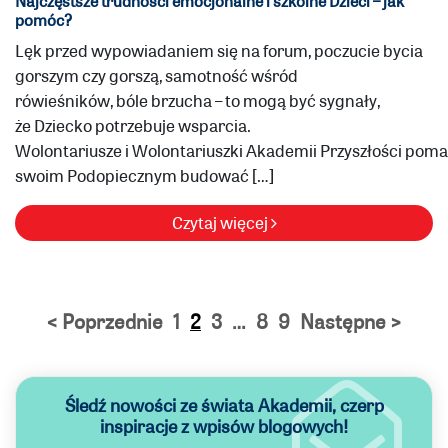
Najczęstsze trudności emocjonalne i szkolne Dzieci – jak
pomóc?
Lęk przed wypowiadaniem się na forum, poczucie bycia
gorszym czy gorszą, samotność wśród
rówieśników, bóle brzucha – to mogą być sygnały,
że Dziecko potrzebuje wsparcia.
Wolontariusze i Wolontariuszki Akademii Przyszłości pom
swoim Podopiecznym budować […]
Czytaj więcej
< Poprzednie
1
2
3
…
8
9
Następne >
Śledź nowości ze świata Akademii,
czerp
inspiracje z wpisów blogowych!