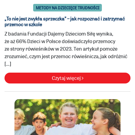
METODY NA DZIECIĘCE TRUDNOŚCI
„To nie jest zwykła sprzeczka” – jak rozpoznać i zatrzymać
przemoc w szkole
Z badania Fundacji Dajemy Dzieciom Siłę wynika,
że aż 66% Dzieci w Polsce doświadczyło przemocy
ze strony rówieśników w 2023. Ten artykuł pomoże
zrozumieć, czym jest przemoc rówieśnicza, jak odróżnić
[…]
Czytaj więcej