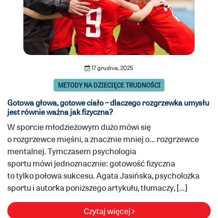
17 grudnia, 2025
METODY NA DZIECIĘCE TRUDNOŚCI
Gotowa głowa, gotowe ciało – dlaczego rozgrzewka umysłu
jest równie ważna jak fizyczna?
W sporcie młodzieżowym dużo mówi się
o rozgrzewce mięśni, a znacznie mniej o… rozgrzewce
mentalnej. Tymczasem psychologia
sportu mówi jednoznacznie: gotowość fizyczna
to tylko połowa sukcesu. Agata Jasińska, psycholożka
sportu i autorka poniższego artykułu, tłumaczy, […]
Czytaj więcej