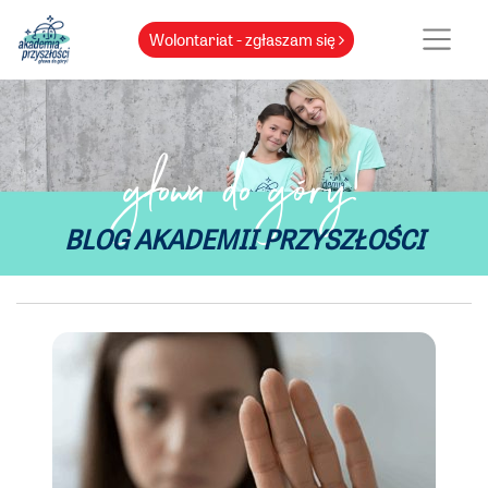
Wolontariat - zgłaszam się
głowa do góry!
BLOG AKADEMII PRZYSZŁOŚCI