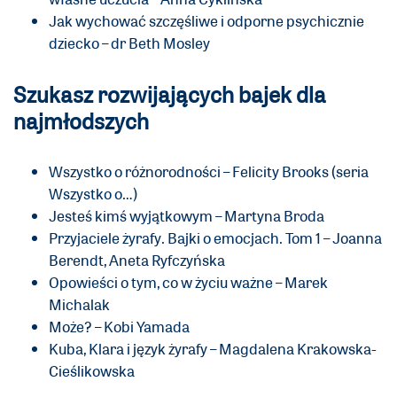
Jak wychować szczęśliwe i odporne psychicznie
dziecko – dr Beth Mosley
Szukasz rozwijających bajek dla
najmłodszych
Wszystko o różnorodności – Felicity Brooks (seria
Wszystko o…)
Jesteś kimś wyjątkowym – Martyna Broda
Przyjaciele żyrafy. Bajki o emocjach. Tom 1 – Joanna
Berendt, Aneta Ryfczyńska
Opowieści o tym, co w życiu ważne – Marek
Michalak
Może? – Kobi Yamada
Kuba, Klara i język żyrafy – Magdalena Krakowska-
Cieślikowska