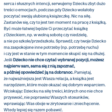
serca i słusznych intencji, serwujemy Dziecku zbyt dużo
treści o emocjach, podczas gdy Dziecko wolałoby
poczytać swoją ulubioną książeczkę. Nic na siłę.
Zastanów się, czy to jest ten moment na pracę z książką.
Być może łatwiej będzie Ci przeczytać książkę
z Dzieckiem, np. w wolną sobotę czy niedzielę,
a nie po szkole/przedszkolu. Sprawdź, czy twoje Dziecko
ma zaspokojone inne potrzeby (np. potrzebę ruchu)
i czy jest w stanie w tym momencie skupić się na dłużej.
Jeśli
Dziecko nie chce czytać wybranej pozycji, możesz
najpierw sam, sama się z nią zapoznać,
a później opowiedzieć ją na dobranoc.
Pamiętaj,
że najważniejsza jest Wasza relacja, a książka jest
narzędziem, które może okazać się dobrym wsparciem.
Wciskając Dziecku na siłę treści, których ono nie chce
przyswoić, nie poprawisz Waszych stosunków,
wprawiając Was oboje w zirytowanie i zniechęcenie.
Wtedy lepiej się razem pobawić.