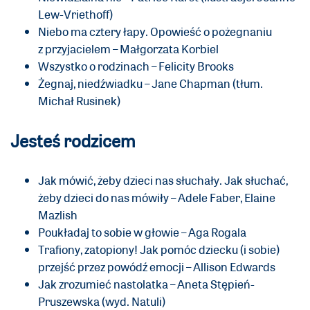
Lew-Vriethoff)
Niebo ma cztery łapy. Opowieść o pożegnaniu
z przyjacielem – Małgorzata Korbiel
Wszystko o rodzinach – Felicity Brooks
Żegnaj, niedźwiadku – Jane Chapman (tłum.
Michał Rusinek)
Jesteś rodzicem
Jak mówić, żeby dzieci nas słuchały. Jak słuchać,
żeby dzieci do nas mówiły – Adele Faber, Elaine
Mazlish
Poukładaj to sobie w głowie – Aga Rogala
Trafiony, zatopiony! Jak pomóc dziecku (i sobie)
przejść przez powódź emocji – Allison Edwards
Jak zrozumieć nastolatka – Aneta Stępień-
Pruszewska (wyd. Natuli)