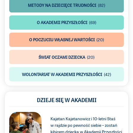
METODY NA DZIECIĘCE TRUDNOŚCI
(82)
O AKADEMII PRZYSZŁOŚCI
(69)
O POCZUCIU WŁASNEJ WARTOŚCI
(20)
ŚWIAT OCZAMI DZIECKA
(20)
WOLONTARIAT W AKADEMII PRZYSZŁOŚCI
(42)
DZIEJE SIĘ W AKADEMII
Kajetan Kajetanowicz i 10-letni Staś
w rajdzie po pewność siebie – zostań
kibicem dziecka w Akademii Przyszłości