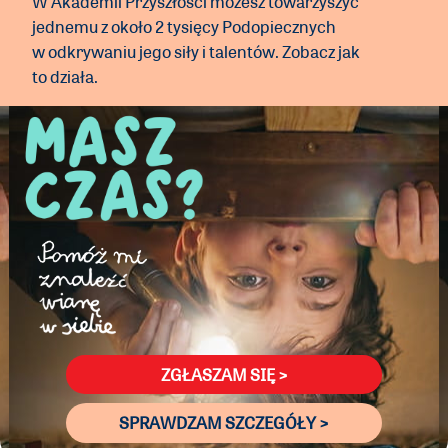
W Akademii Przyszłości możesz towarzyszyć
jednemu z około 2 tysięcy Podopiecznych
w odkrywaniu jego siły i talentów. Zobacz jak
to działa.
ZGŁASZAM SIĘ >
SPRAWDZAM SZCZEGÓŁY >