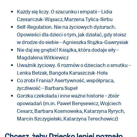
Każdy się liczy. O szacunku i empatii – Lidia
Czesarczuk-Wąsacz, Marzena Tylica-Sirbu
Self-Regulation. Nie na życiowych dyżurach.
Opowieści dla dzieci o tym, jak działać, gdy stoisz
w drodze do siebie – Agnieszka Stążka-Gawrysiak
Nie daj się gnębić! Książka, która dodaje siły –
Magdalena Witkiewicz
Uważnik życiowy. 6 rozmów o dzieciach o smutku –
Lenka Bełzak, Bangoła Karaszczuk-Hoła
Co zrobi Frania? Asertywność, współpraca,
życzliwość – Barbara Supeł
Gorzka czekolada i inne ważne historie – zbiór
opowiadań (m.in. Paweł Beręsewicz, Wojciech
Cesarz, Barbara Kosmowska, Katarzyna Ryrych,
Marcin Szczygielski, Katarzyna Terechowicz)
Chcesz, żeby Dziecko lepiej poznało