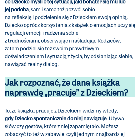
co Dziecko myśli o tej sytuacji, jaki bohater się mu lub
jej podoba
, sam i sama też pozwól sobie
na refleksję
i podzielenie się z Dzieckiem swoją opinią.
Dziecko oprócz korzystania z książek o emocjach uczy się
regulacji emocji i radzenia sobie
z trudnościami, obserwując i naśladując Rodziców,
zatem podziel się też swoim prawdziwym
doświadczeniem i sytuacją z życia, by odsłaniając siebie,
nawiązać realny dialog.
Jak rozpoznać, że dana książka
naprawdę „pracuje” z Dzieckiem?
To, że książka pracuje z Dzieckiem widzimy wtedy,
gdy Dziecko
spontanicznie do niej nawiązuje
. Używa
słów czy gestów, które z niej zapamiętało. Możesz
zobaczyć to też w zabawie, czyli jednym z najbardziej