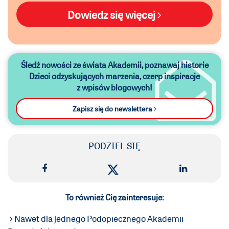
Dowiedz się więcej
Śledź nowości ze świata Akademii,
poznawaj historie
Dzieci odzyskujących marzenia,
czerp inspiracje
z wpisów blogowych!
Zapisz się do newslettera
PODZIEL SIĘ
To również Cię zainteresuje:
Nawet dla jednego Podopiecznego Akademii