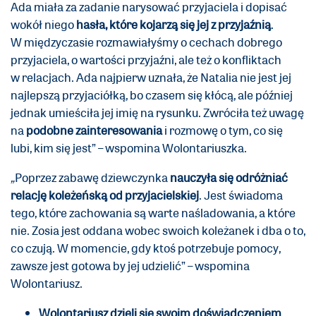
Ada miała za zadanie narysować przyjaciela i dopisać
wokół niego
hasła, które kojarzą się jej z przyjaźnią
.
W międzyczasie rozmawiałyśmy o cechach dobrego
przyjaciela, o wartości przyjaźni, ale też o konfliktach
w relacjach. Ada najpierw uznała, że Natalia nie jest jej
najlepszą przyjaciółką, bo czasem się kłócą, ale później
jednak umieściła jej imię na rysunku.
Zwróciła też uwagę
na
podobne zainteresowania
i rozmowę o tym, co się
lubi, kim się jest” – wspomina Wolontariuszka.
„
Poprzez zabawę dziewczynka
nauczyła się odróżniać
relację koleżeńską od przyjacielskiej
. Jest świadoma
tego, które zachowania są warte naśladowania, a które
nie. Zosia jest oddana wobec swoich koleżanek i dba o to,
co czują. W momencie, gdy ktoś potrzebuje pomocy,
zawsze jest gotowa by jej udzielić” – wspomina
Wolontariusz.
Wolontariusz dzieli się swoim doświadczeniem