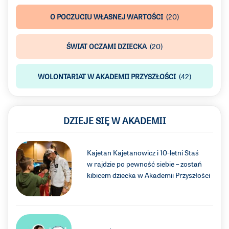
O POCZUCIU WŁASNEJ WARTOŚCI
(20)
ŚWIAT OCZAMI DZIECKA
(20)
WOLONTARIAT W AKADEMII PRZYSZŁOŚCI
(42)
DZIEJE SIĘ W AKADEMII
Kajetan Kajetanowicz i 10-letni Staś
w rajdzie po pewność siebie – zostań
kibicem dziecka w Akademii Przyszłości