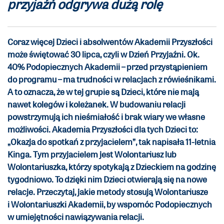
przyjaźń odgrywa dużą rolę
Coraz więcej Dzieci i absolwentów Akademii Przyszłości
może świętować 30 lipca, czyli w Dzień Przyjaźni. Ok.
40% Podopiecznych Akademii – przed przystąpieniem
do programu – ma trudności w relacjach z rówieśnikami.
A to oznacza, że w tej grupie są Dzieci, które nie mają
nawet kolegów i koleżanek. W budowaniu relacji
powstrzymują ich nieśmiałość i brak
wiary we własne
możliwości
. Akademia Przyszłości dla tych Dzieci to:
„Okazja do spotkań z przyjacielem”, tak napisała 11-letnia
Kinga. Tym przyjacielem jest Wolontariusz lub
Wolontariuszka, którzy spotykają z Dzieckiem na godzinę
tygodniowo. To dzięki nim Dzieci otwierają się na nowe
relacje. Przeczytaj, jakie metody stosują Wolontariusze
i Wolontariuszki Akademii, by wspomóc Podopiecznych
w umiejętności nawiązywania relacji.