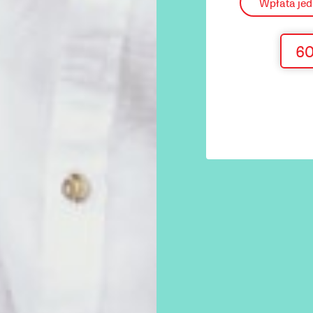
Wpłata je
60