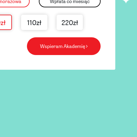
dnorazowa
Wpłata co miesiąc
zł
110zł
220zł
Wspieram Akademię