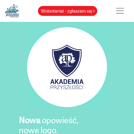
Wolontariat - zgłaszam się
Nowa
opowieść,
nowe logo.