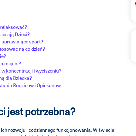
zrelaksować?
pierają Dzieci?
ci uprawiające sport?
stosować na co dzień?
ie?
ja mięśni?
 w koncentracji i wyciszeniu?
ną dla Dziecka?
 pytania Rodziców i Opiekunów
ci jest potrzebna?
la ich rozwoju i codziennego funkcjonowania. W świecie