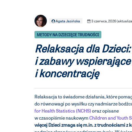
Agata Jasińska
3 czerwca, 2026 (aktualiza
METODY NA DZIECIĘCE TRUDNOŚCI
Relaksacja dla Dzieci:
i zabawy wspierające
i koncentrację
Relaksacja to świadome działania, które pomaga
do równowagi po wysiłku czy nadmiarze bodź
for Health Statistics (NCHS)
oraz opisane
w czasopiśmie naukowym
Children and Youth 
więcej Dzieci zmaga się m.in. z trudnościami z 
nadmiar ekranów w codziennym życiu. W świeci