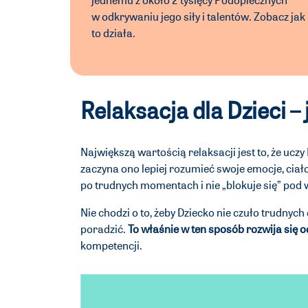
w odkrywaniu jego siły i talentów. Zobacz jak
to działa.
Relaksacja dla Dzieci – 
Największą wartością relaksacji jest to, że ucz
zaczyna ono lepiej rozumieć swoje emocje, ciało
po trudnych momentach i nie „blokuje się” pod
Nie chodzi o to, żeby Dziecko nie czuło trudnych 
poradzić.
To właśnie w ten sposób rozwija się
kompetencji.