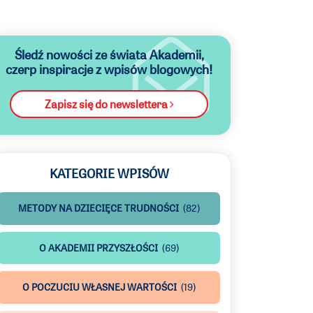
Śledź nowości ze świata Akademii,
czerp inspiracje z wpisów blogowych!
Zapisz się do newslettera
KATEGORIE WPISÓW
METODY NA DZIECIĘCE TRUDNOŚCI
(82)
O AKADEMII PRZYSZŁOŚCI
(69)
O POCZUCIU WŁASNEJ WARTOŚCI
(19)