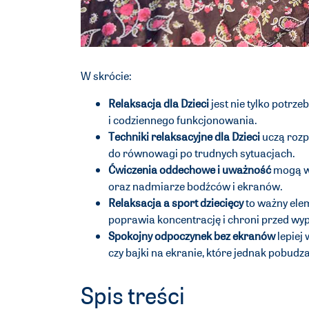
W skrócie:
Relaksacja dla Dzieci
jest nie tylko potrz
i codziennego funkcjonowania.
Techniki relaksacyjne dla Dzieci
uczą rozp
do równowagi po trudnych sytuacjach.
Ćwiczenia oddechowe i uważność
mogą ws
oraz nadmiarze bodźców i ekranów.
Relaksacja a sport dziecięcy
to ważny elem
poprawia koncentrację i chroni przed w
Spokojny odpoczynek bez ekranów
lepiej
czy bajki na ekranie, które jednak pobud
Spis treści