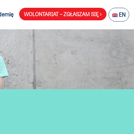
demię
WOLONTARIAT – ZGŁASZAM SIĘ
EN