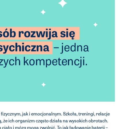
fizycznym, jak i emocjonalnym. Szkoła, treningi, relacje
, że ich organizm często działa na wysokich obrotach.
iało i mózg mogą zwolnić. To jak ładowanie baterii –