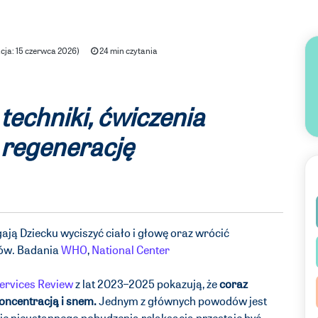
cja: 15 czerwca 2026)
24 min czytania
 techniki, ćwiczenia
 regenerację
ją Dziecku wyciszyć ciało i głowę oraz wrócić
ców. Badania
WHO
,
National Center
Services Review
z lat 2023–2025 pokazują, że
coraz
koncentracją i snem.
Jednym z głównych powodów jest
e nieustannego pobudzenia relaksacja przestaje być