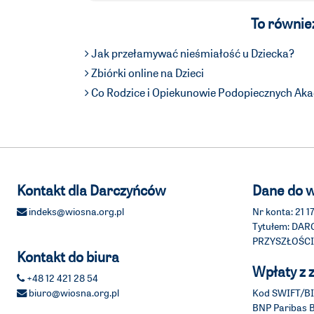
To również
Jak przełamywać nieśmiałość u Dziecka?
Zbiórki online na Dzieci
Co Rodzice i Opiekunowie Podopiecznych Aka
Kontakt dla Darczyńców
Dane do w
indeks@wiosna.org.pl
Nr konta: 21
Tytułem: DA
PRZYSZŁOŚCI
Kontakt do biura
Wpłaty z 
+48 12 421 28 54
biuro@wiosna.org.pl
Kod SWIFT/B
BNP Paribas 