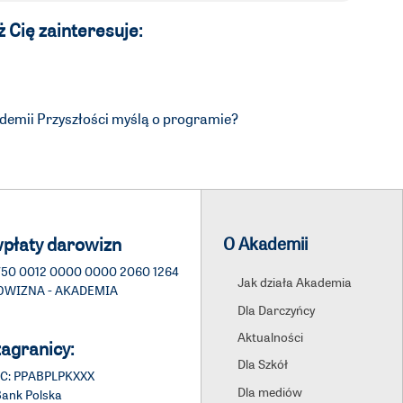
 Cię zainteresuje:
demii Przyszłości myślą o programie?
płaty darowizn
O Akademii
 1750 0012 0000 0000 2060 1264
Jak działa Akademia
ROWIZNA - AKADEMIA
Dla Darczyńcy
Aktualności
zagranicy:
Dla Szkół
IC: PPABPLPKXXX
Dla mediów
Bank Polska