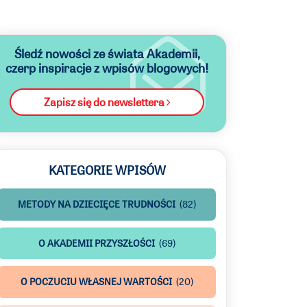
Śledź nowości ze świata Akademii,
czerp inspiracje z wpisów blogowych!
Zapisz się do newslettera
KATEGORIE WPISÓW
METODY NA DZIECIĘCE TRUDNOŚCI
(82)
O AKADEMII PRZYSZŁOŚCI
(69)
O POCZUCIU WŁASNEJ WARTOŚCI
(20)