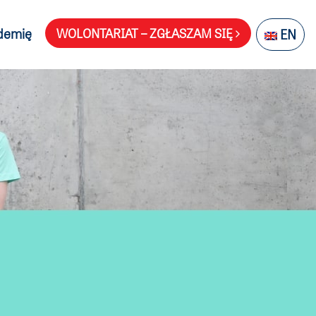
demię
WOLONTARIAT – ZGŁASZAM SIĘ
EN