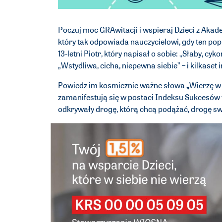
Poczuj moc GRAwitacji i wspieraj Dzieci z Akadem
który tak odpowiada nauczycielowi, gdy ten popr
13-letni Piotr, który napisał o sobie: „Słaby, cyk
„Wstydliwa, cicha, niepewna siebie” – i kilkaset 
Powiedz im kosmicznie ważne słowa
„
Wierzę w 
zamanifestują się w postaci Indeksu Sukcesów 
odkrywały drogę, którą chcą podążać, drogę 