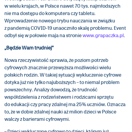
w wielu krajach, w Polsce nawet 70 tys. najmłodszych
nie ma dostępu do komputera czy tabletu.
Wprowadzenie nowego trybu nauczania w związku
z pandemią COVID-19 unaoczniło skalę problemu. Event
odbył się w połowie maja na stronie
www.grapaczka.pl
.
„Będzie Wam trudniej”
Nowa rzeczywistość sprawia, że poziom potrzeb
cyfrowych znacznie przewyższa możliwości wielu
polskich rodzin. W takiej sytuacji wykluczenie cyfrowe
dotyka już nie tylko najuboższych – to niemal problem
powszechny. Analizy dowodzą, że trudność
współdzielenia z rodzeństwem i rodzicami sprzętu
do edukacji czy pracy zdalnej ma 25% uczniów. Oznacza
to, że w dobie zdalnej nauki aż milion dzieci w Polsce
walczy z barierami cyfrowymi.
– Dzieci wykluczone cyfrowo to dzieci, którym już