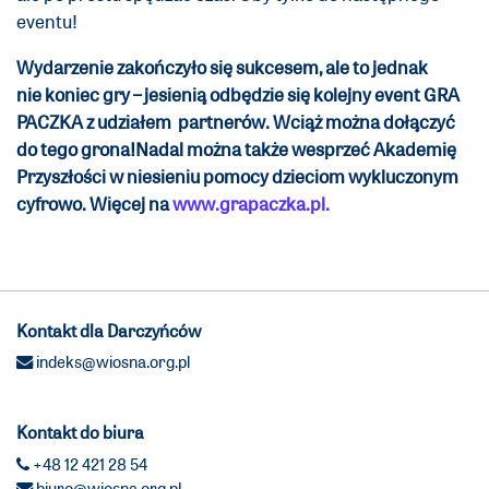
eventu!
Wydarzenie zakończyło się sukcesem, ale to jednak
nie koniec gry – jesienią odbędzie się kolejny event GRA
PACZKA z udziałem partnerów. Wciąż można dołączyć
do tego grona!
Nadal można także wesprzeć Akademię
Przyszłości w niesieniu pomocy dzieciom wykluczonym
cyfrowo. Więcej na
www.grapaczka.pl.
Kontakt dla Darczyńców
indeks@wiosna.org.pl
Kontakt do biura
+48 12 421 28 54
biuro@wiosna.org.pl