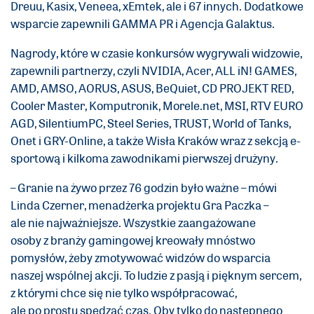
Dreuu, Kasix, Veneea, xEmtek, ale i 67 innych. Dodatkowe
wsparcie zapewnili GAMMA PR i Agencja Galaktus.
Nagrody, które w czasie konkursów wygrywali widzowie,
zapewnili partnerzy, czyli NVIDIA, Acer, ALL iN! GAMES,
AMD, AMSO, AORUS, ASUS, BeQuiet, CD PROJEKT RED,
Cooler Master, Komputronik, Morele.net, MSI, RTV EURO
AGD, SilentiumPC, Steel Series, TRUST, World of Tanks,
Onet i GRY-Online, a także Wisła Kraków wraz z sekcją e-
sportową i kilkoma zawodnikami pierwszej drużyny.
– Granie na żywo przez 76 godzin było ważne – mówi
Linda Czerner, menadżerka projektu Gra Paczka –
ale nie najważniejsze. Wszystkie zaangażowane
osoby z branży gamingowej kreowały mnóstwo
pomysłów, żeby zmotywować widzów do wsparcia
naszej wspólnej akcji. To ludzie z pasją i pięknym sercem,
z którymi chce się nie tylko współpracować,
ale po prostu spędzać czas. Oby tylko do następnego