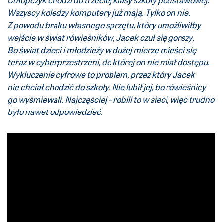
Chłopczyk chodzi do trzeciej klasy szkoły podstawowej.
Wszyscy koledzy komputery już mają. Tylko on nie.
Z powodu braku własnego sprzętu, który umożliwiłby
wejście w świat rówieśników, Jacek czuł się gorszy.
Bo świat dzieci i młodzieży w dużej mierze mieści się
teraz w cyberprzestrzeni, do której on nie miał dostępu.
Wykluczenie cyfrowe to problem, przez który Jacek
nie chciał chodzić do szkoły. Nie lubił jej, bo rówieśnicy
go wyśmiewali. Najczęściej – robili to w sieci, więc trudno
było nawet odpowiedzieć.